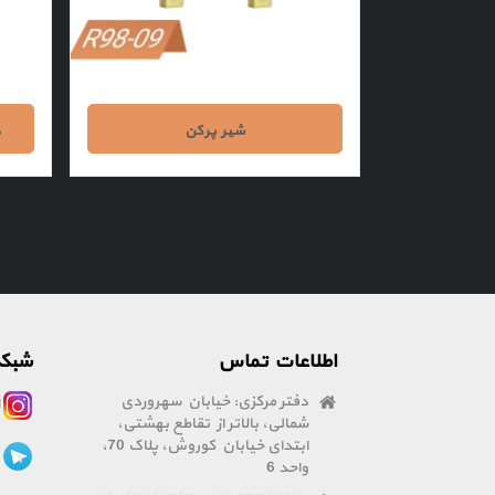
شیر پرکن
د
اطلاعات تماس
شبکه
دفتر مرکزی: خیابان سهروردی
ا
شمالی، بالاتر از تقاطع بهشتی،
ابتدای خیابان کوروش، پلاک 70،
ت
واحد 6