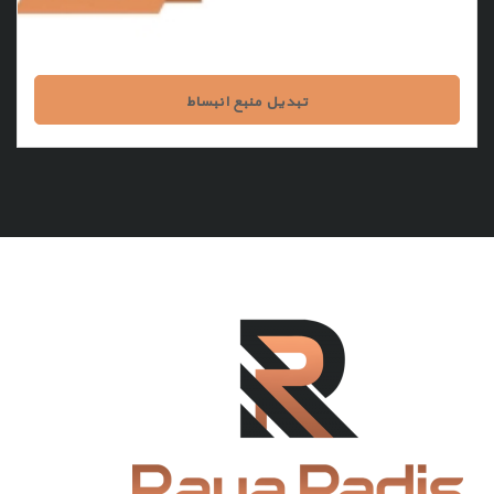
تبدیل منبع انبساط