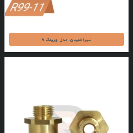
شیر اطمینان-مدل اورینگ V