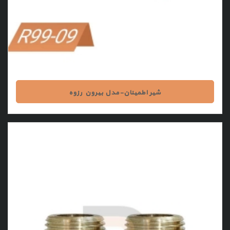
شیر اطمینان-مدل بیرون رزوه