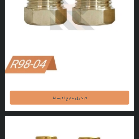
تبدیل منبع انبساط